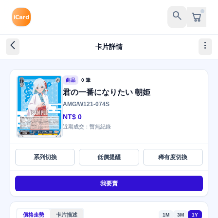
search
arrow_back_ios_new
more_vert
卡片詳情
商品
0 筆
君の一番になりたい 朝姫
AMG/W121-074S
NT$ 0
近期成交：暫無紀錄
系列切換
低價提醒
稀有度切換
我要賣
價格走勢
卡片描述
1M
3M
1Y