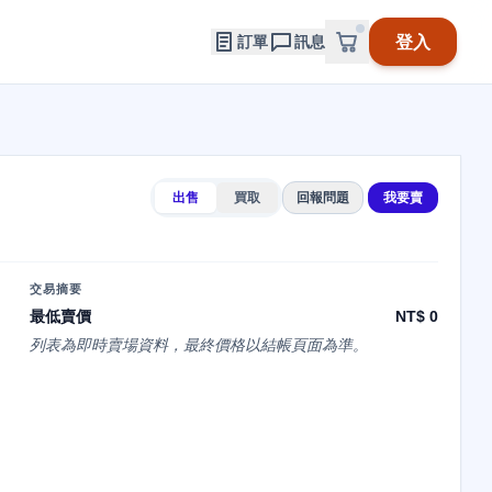
登入
訂單
訊息
出售
買取
回報問題
我要賣
交易摘要
最低賣價
NT$ 0
列表為即時賣場資料，最終價格以結帳頁面為準。
は