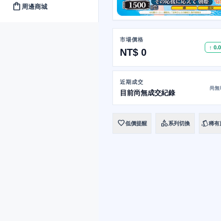
shopping_bag
周邊商城
市場價格
↑ 0.
NT$ 0
近期成交
尚無
目前尚無成交紀錄
favorite
category
style
低價提醒
系列切換
稀有