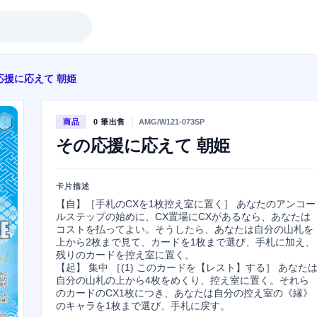
応援に応えて 朝姫
商品
0 筆出售
AMG/W121-073SP
その応援に応えて 朝姫
卡片描述
【自】［手札のCXを1枚控え室に置く］ あなたのアンコー
ルステップの始めに、CX置場にCXがあるなら、あなたは
コストを払ってよい。そうしたら、あなたは自分の山札を
上から2枚まで見て、カードを1枚まで選び、手札に加え、
残りのカードを控え室に置く。

【起】 集中 ［(1) このカードを【レスト】する］ あなた
自分の山札の上から4枚をめくり、控え室に置く。それら
のカードのCX1枚につき、あなたは自分の控え室の《縁》
のキャラを1枚まで選び、手札に戻す。