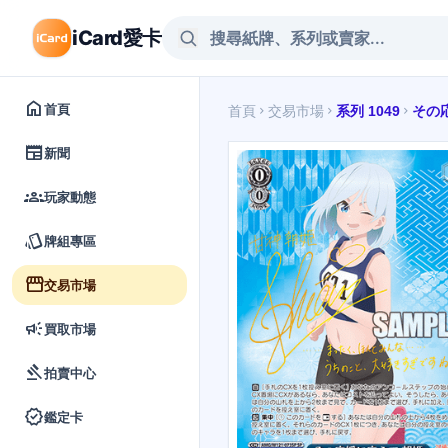
iCard愛卡
home
首頁
首頁
交易市場
系列 1049
その
chevron_right
chevron_right
chevron_right
newspaper
新聞
groups
玩家動態
style
牌組專區
storefront
交易市場
campaign
買取市場
gavel
拍賣中心
verified
鑑定卡