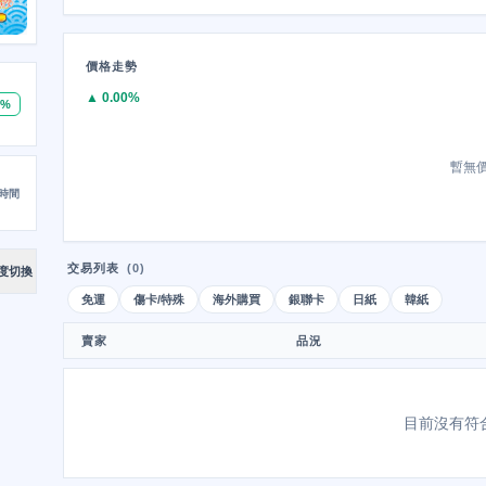
價格走勢
▲ 0.00%
0%
暫無
時間
交易列表
(0)
度切換
免運
傷卡/特殊
海外購買
銀聯卡
日紙
韓紙
賣家
品況
目前沒有符