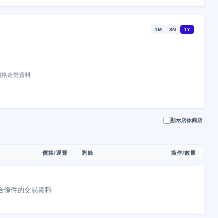
1M
3M
1Y
價格走勢資料
顯示店休商店
價格/運費
剩餘
操作/數量
合條件的交易資料