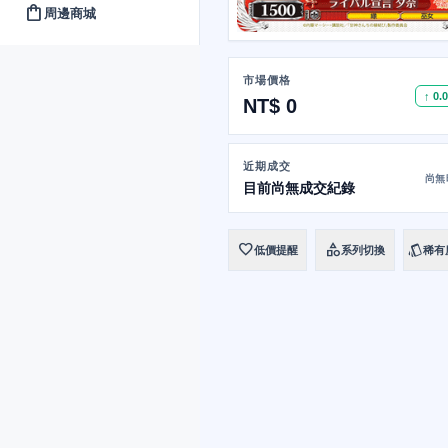
shopping_bag
周邊商城
市場價格
↑ 0.
NT$ 0
近期成交
尚無
目前尚無成交紀錄
favorite
category
style
低價提醒
系列切換
稀有