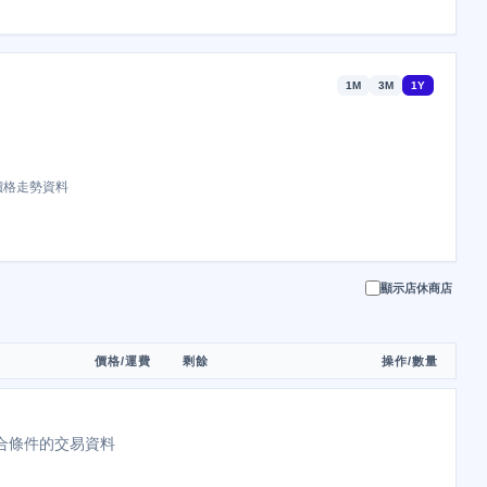
1M
3M
1Y
價格走勢資料
顯示店休商店
價格/運費
剩餘
操作/數量
合條件的交易資料