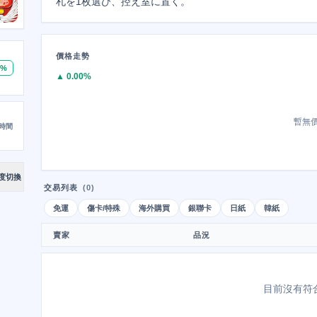
札を1枚選び、控え室に置く。
價格走勢
0%
▲ 0.00%
暫無
時間
度切換
交易列表
(0)
免運
傷卡/特殊
海外購買
銀聯卡
日紙
韓紙
賣家
品況
目前沒有符