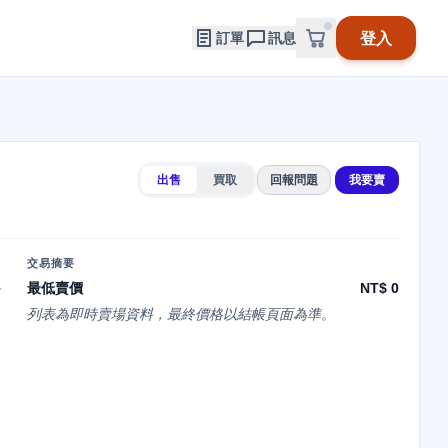
登入
訂單
訊息
出售
買取
回報問題
我要賣
交易摘要
か
最低賣價
NT$ 0
列表為即時賣場資料，最終價格以結帳頁面為準。