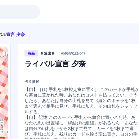
バル宣言 夕奈
商品
0 筆出售
AMG/W121-047
ライバル宣言 夕奈
卡片描述
【自】［(1) 手札を1枚控え室に置く］ このカードが手札
ら舞台に置かれた時、あなたはコストを払ってよい。そう
したら、あなたは自分の山札を見て《縁》のキャラを1枚
まで選んで相手に見せ、手札に加え、その山札をシャッフ
ルする。

【自】 記憶 このカードが手札から舞台に置かれた時、あ
なたの思い出置場に「縁結びの組紐」があるなら、あなた
は自分の山札を上から2枚まで見て、カードを1枚まで選
び、手札に加え、残りのカードを控え室に置き、自分の手