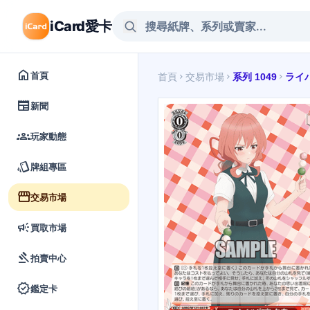
iCard愛卡
home
首頁
首頁
交易市場
系列 1049
ライ
chevron_right
chevron_right
chevron_right
newspaper
新聞
groups
玩家動態
style
牌組專區
storefront
交易市場
campaign
買取市場
gavel
拍賣中心
verified
鑑定卡