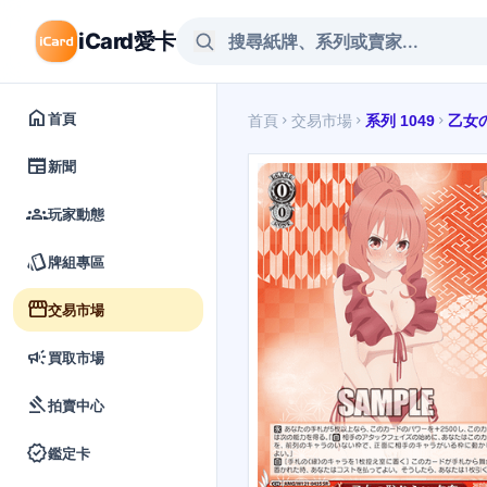
iCard愛卡
home
首頁
首頁
交易市場
系列 1049
乙女
chevron_right
chevron_right
chevron_right
newspaper
新聞
groups
玩家動態
style
牌組專區
storefront
交易市場
campaign
買取市場
gavel
拍賣中心
verified
鑑定卡