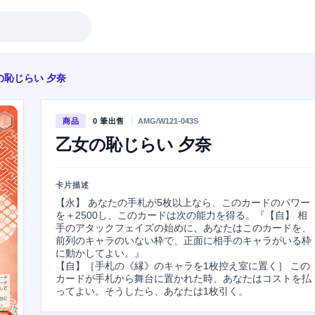
の恥じらい 夕奈
商品
0 筆出售
AMG/W121-043S
乙女の恥じらい 夕奈
卡片描述
【永】 あなたの手札が5枚以上なら、このカードのパワー
を＋2500し、このカードは次の能力を得る。『【自】 相
手のアタックフェイズの始めに、あなたはこのカードを、
前列のキャラのいない枠で、正面に相手のキャラがいる枠
に動かしてよい。』

【自】［手札の《縁》のキャラを1枚控え室に置く］ この
カードが手札から舞台に置かれた時、あなたはコストを払
ってよい。そうしたら、あなたは1枚引く。