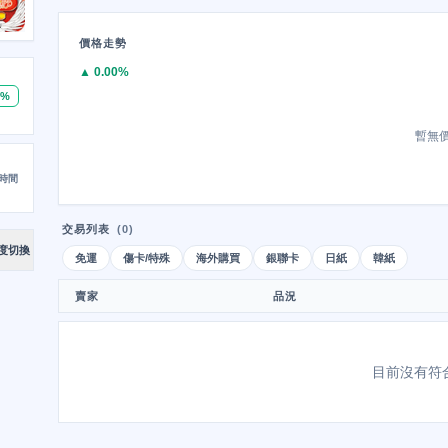
價格走勢
▲ 0.00%
0%
暫無
時間
交易列表
(0)
度切換
免運
傷卡/特殊
海外購買
銀聯卡
日紙
韓紙
賣家
品況
目前沒有符