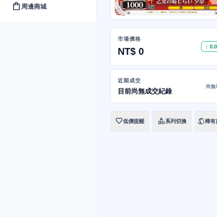
shopping_bag
周邊商城
市場價格
↑ 0.
NT$ 0
近期成交
尚無
目前尚無成交紀錄
favorite
category
style
低價提醒
系列切換
稀有