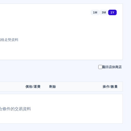
1M
3M
1Y
價格走勢資料
顯示店休商店
價格/運費
剩餘
操作/數量
合條件的交易資料