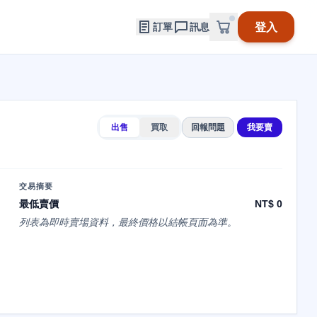
登入
訂單
訊息
出售
買取
回報問題
我要賣
交易摘要
最低賣價
NT$ 0
列表為即時賣場資料，最終價格以結帳頁面為準。