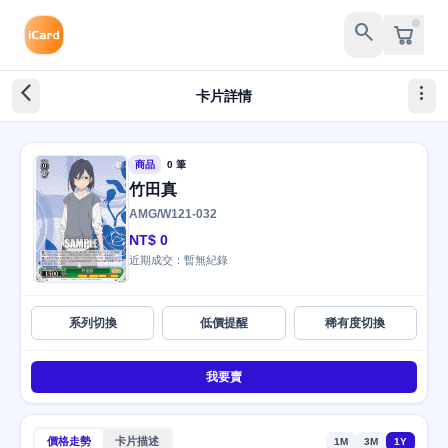
search
arrow_back_ios_new
more_vert
卡片詳情
商品
0 筆
竹田真
AMG/W121-032
NT$ 0
近期成交：暫無紀錄
系列切換
低價提醒
稀有度切換
我要賣
價格走勢
卡片描述
1M
3M
1Y