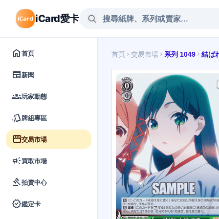
iCard愛卡
home
首頁
首頁
交易市場
系列 1049
結ば
chevron_right
chevron_right
chevron_right
newspaper
新聞
groups
玩家動態
style
牌組專區
storefront
交易市場
campaign
買取市場
gavel
拍賣中心
verified
鑑定卡