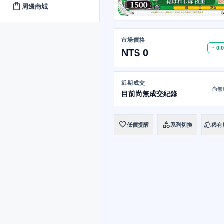
shopping_bag
周邊商城
市場價格
↑ 0.
NT$ 0
近期成交
尚無
目前尚無成交紀錄
favorite
category
style
低價提醒
系列切換
稀有