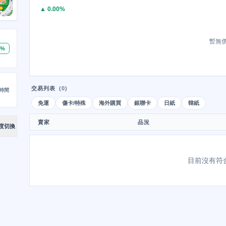
▲ 0.00%
暫無
0%
交易列表
(0)
時間
免運
傷卡/特殊
海外購買
銀聯卡
日紙
韓紙
賣家
品況
度切換
目前沒有符