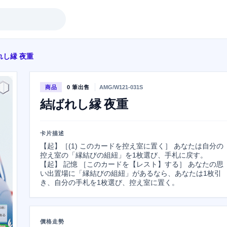
れし縁 夜重
商品
0 筆出售
AMG/W121-031S
結ばれし縁 夜重
卡片描述
【起】［(1) このカードを控え室に置く］ あなたは自分の
控え室の「縁結びの組紐」を1枚選び、手札に戻す。

【起】 記憶 ［このカードを【レスト】する］ あなたの思
い出置場に「縁結びの組紐」があるなら、あなたは1枚引
き、自分の手札を1枚選び、控え室に置く。
價格走勢