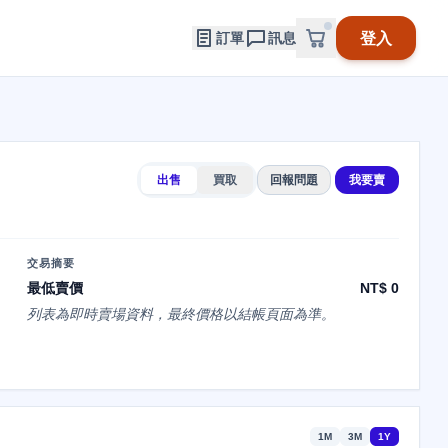
登入
訂單
訊息
出售
買取
回報問題
我要賣
交易摘要
最低賣價
NT$ 0
列表為即時賣場資料，最終價格以結帳頁面為準。
1M
3M
1Y