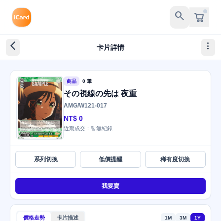
search
arrow_back_ios_new
more_vert
卡片詳情
商品
0 筆
その視線の先は 夜重
AMG/W121-017
NT$ 0
近期成交：暫無紀錄
系列切換
低價提醒
稀有度切換
我要賣
價格走勢
卡片描述
1M
3M
1Y