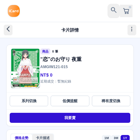
search
arrow_back_ios_new
more_vert
卡片詳情
商品
0 筆
“恋”のお守り 夜重
AMG/W121-015
NT$ 0
近期成交：暫無紀錄
系列切換
低價提醒
稀有度切換
我要賣
價格走勢
卡片描述
1M
3M
1Y