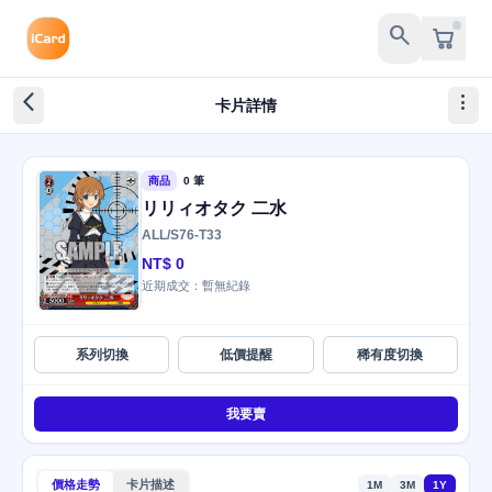
search
arrow_back_ios_new
more_vert
卡片詳情
商品
0 筆
リリィオタク 二水
ALL/S76-T33
NT$ 0
近期成交：暫無紀錄
系列切換
低價提醒
稀有度切換
我要賣
價格走勢
卡片描述
1M
3M
1Y