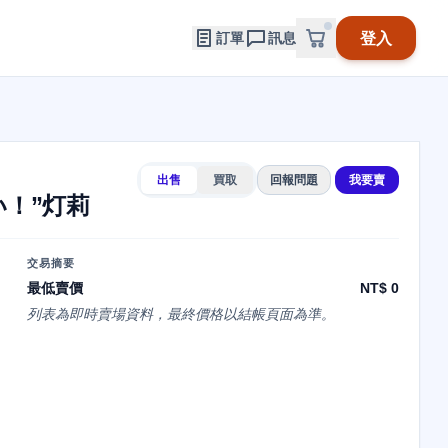
登入
訂單
訊息
出售
買取
回報問題
我要賣
！”灯莉
交易摘要
最低賣價
NT$ 0
列表為即時賣場資料，最終價格以結帳頁面為準。