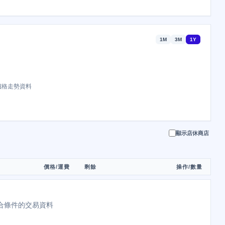
1M
3M
1Y
價格走勢資料
顯示店休商店
價格/運費
剩餘
操作/數量
合條件的交易資料