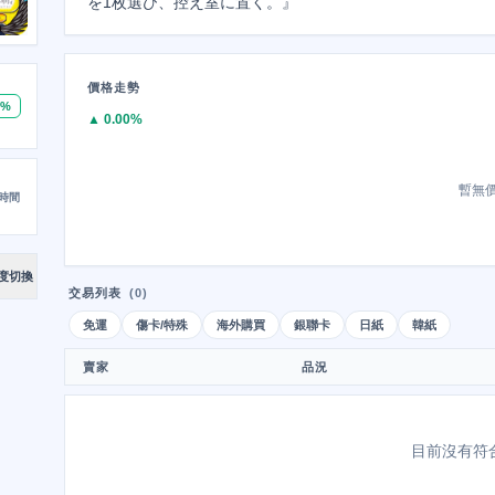
を1枚選び、控え室に置く。』
價格走勢
0%
▲ 0.00%
暫無
時間
度切換
交易列表
(0)
免運
傷卡/特殊
海外購買
銀聯卡
日紙
韓紙
賣家
品況
目前沒有符