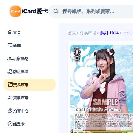
iCard愛卡
home
首頁
首頁
交易市場
系列 1014
“ユ
chevron_right
chevron_right
chevron_right
newspaper
新聞
groups
玩家動態
style
牌組專區
storefront
交易市場
campaign
買取市場
gavel
拍賣中心
verified
鑑定卡