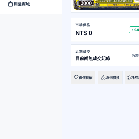
shopping_bag
周邊商城
市場價格
↑ 0.
NT$ 0
近期成交
尚無
目前尚無成交紀錄
favorite
category
style
低價提醒
系列切換
稀有