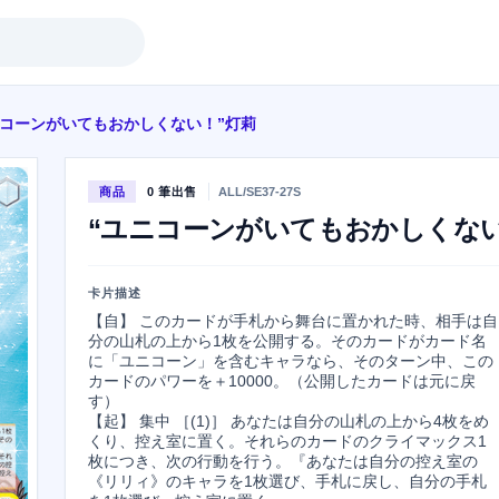
ニコーンがいてもおかしくない！”灯莉
商品
0 筆出售
ALL/SE37-27S
“ユニコーンがいてもおかしくない
卡片描述
【自】 このカードが手札から舞台に置かれた時、相手は自
分の山札の上から1枚を公開する。そのカードがカード名
に「ユニコーン」を含むキャラなら、そのターン中、この
カードのパワーを＋10000。（公開したカードは元に戻
す）

【起】 集中 ［(1)］ あなたは自分の山札の上から4枚をめ
くり、控え室に置く。それらのカードのクライマックス1
枚につき、次の行動を行う。『あなたは自分の控え室の
《リリィ》のキャラを1枚選び、手札に戻し、自分の手札