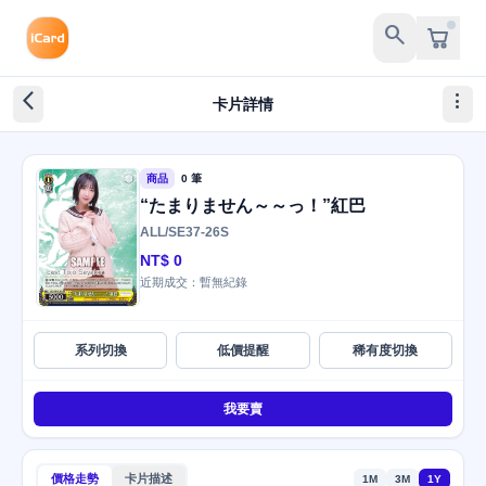
search
arrow_back_ios_new
more_vert
卡片詳情
商品
0 筆
“たまりません～～っ！”紅巴
ALL/SE37-26S
NT$ 0
近期成交：暫無紀錄
系列切換
低價提醒
稀有度切換
我要賣
價格走勢
卡片描述
1M
3M
1Y