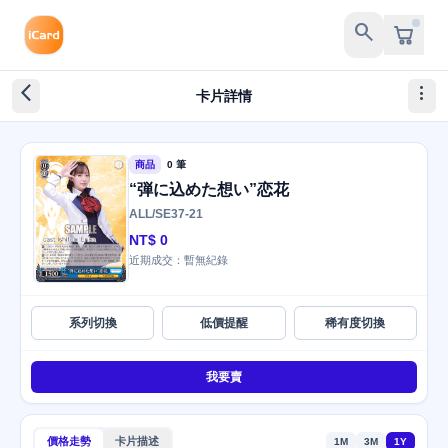
search
arrow_back_ios_new
more_vert
卡片詳情
商品
0 筆
“弾に込めた想い”恋花
ALL/SE37-21
NT$ 0
近期成交：暫無紀錄
系列切換
低價提醒
稀有度切換
我要賣
價格走勢
卡片描述
1M
3M
1Y