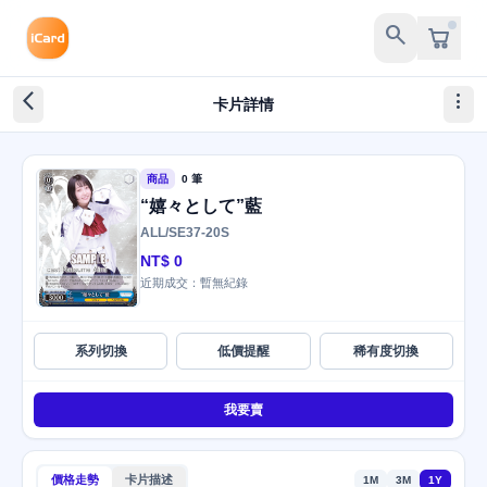
search
arrow_back_ios_new
more_vert
卡片詳情
商品
0 筆
“嬉々として”藍
ALL/SE37-20S
NT$ 0
近期成交：暫無紀錄
系列切換
低價提醒
稀有度切換
我要賣
價格走勢
卡片描述
1M
3M
1Y