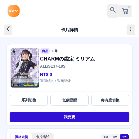
search
arrow_back_ios_new
more_vert
卡片詳情
商品
0 筆
CHARMの鑑定 ミリアム
ALL/SE37-18S
NT$ 0
近期成交：暫無紀錄
系列切換
低價提醒
稀有度切換
我要賣
價格走勢
卡片描述
1M
3M
1Y