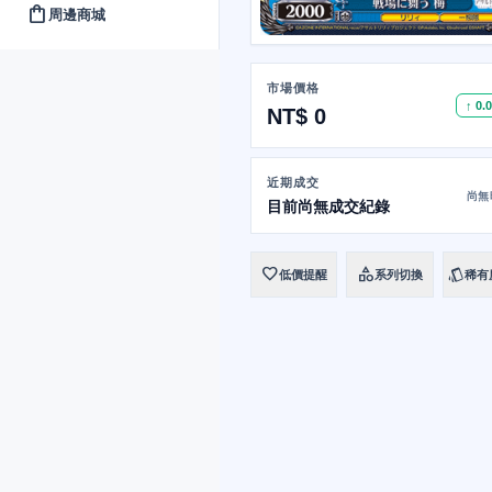
shopping_bag
周邊商城
市場價格
↑ 0.
NT$ 0
近期成交
尚無
目前尚無成交紀錄
favorite
category
style
低價提醒
系列切換
稀有