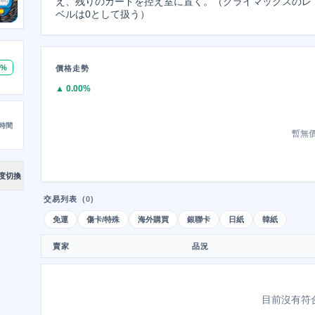
え、残りのカードを控え室に置く。（クライマックスのレ
ベルは0として扱う）
0%
價格走勢
▲ 0.00%
時間
暫無
度切換
交易列表
(0)
免運
傷卡/特殊
海外購買
銀聯卡
日紙
韓紙
賣家
品況
目前沒有符