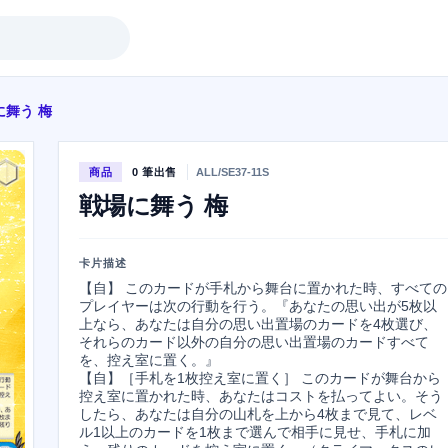
に舞う 梅
商品
0 筆出售
ALL/SE37-11S
戦場に舞う 梅
卡片描述
【自】 このカードが手札から舞台に置かれた時、すべての
プレイヤーは次の行動を行う。『あなたの思い出が5枚以
上なら、あなたは自分の思い出置場のカードを4枚選び、
それらのカード以外の自分の思い出置場のカードすべて
を、控え室に置く。』

【自】［手札を1枚控え室に置く］ このカードが舞台から
控え室に置かれた時、あなたはコストを払ってよい。そう
したら、あなたは自分の山札を上から4枚まで見て、レベ
ル1以上のカードを1枚まで選んで相手に見せ、手札に加