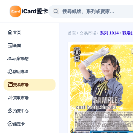
iCard愛卡
home
首頁
首頁
交易市場
系列 1014
戦場
chevron_right
chevron_right
chevron_right
newspaper
新聞
groups
玩家動態
style
牌組專區
storefront
交易市場
campaign
買取市場
gavel
拍賣中心
verified
鑑定卡