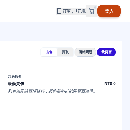
登入
訂單
訊息
出售
買取
回報問題
我要賣
交易摘要
最低賣價
NT$ 0
列表為即時賣場資料，最終價格以結帳頁面為準。