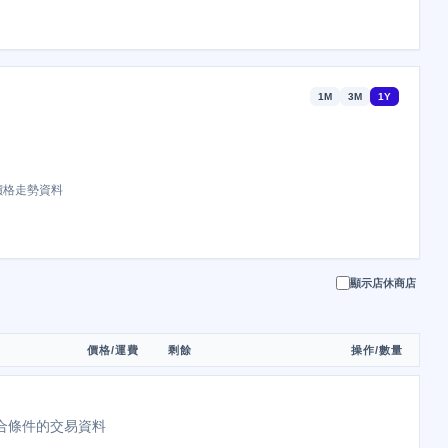
1M
3M
1Y
價格走勢資料
顯示店休商店
價格/運費
剩餘
操作/數量
合條件的交易資料