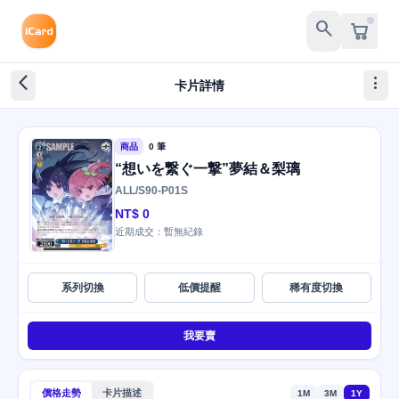
search
arrow_back_ios_new
more_vert
卡片詳情
商品
0 筆
“想いを繋ぐ一撃”夢結＆梨璃
ALL/S90-P01S
NT$ 0
近期成交：暫無紀錄
系列切換
低價提醒
稀有度切換
我要賣
價格走勢
卡片描述
1M
3M
1Y