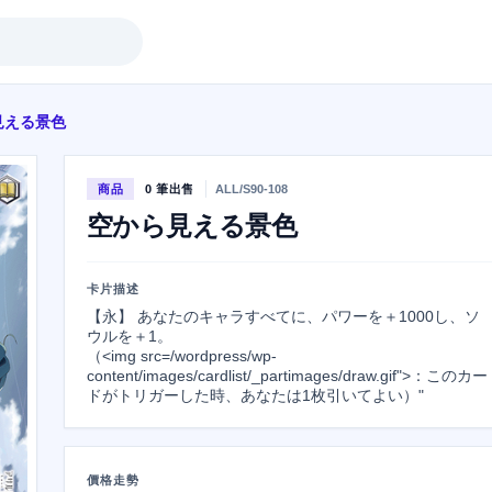
見える景色
商品
0 筆出售
ALL/S90-108
空から見える景色
卡片描述
【永】 あなたのキャラすべてに、パワーを＋1000し、ソ
ウルを＋1。

（<img src=/wordpress/wp-
content/images/cardlist/_partimages/draw.gif">：このカー
ドがトリガーした時、あなたは1枚引いてよい）"
價格走勢