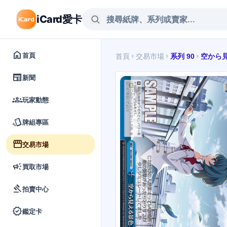
iCard愛卡
home
首頁
首頁
交易市場
系列 90
空から
chevron_right
chevron_right
chevron_right
newspaper
新聞
groups
玩家動態
style
牌組專區
storefront
交易市場
campaign
買取市場
gavel
拍賣中心
verified
鑑定卡