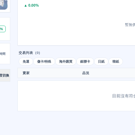
▲ 0.00%
暫無
0%
交易列表
(0)
時間
免運
傷卡/特殊
海外購買
銀聯卡
日紙
韓紙
賣家
品況
度切換
目前沒有符