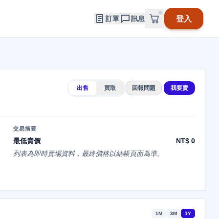
登入
訂單
訊息
出售
買取
回報問題
我要賣
交易摘要
最低賣價
NT$ 0
列表為即時賣場資料，最終價格以結帳頁面為準。
1M
3M
1Y