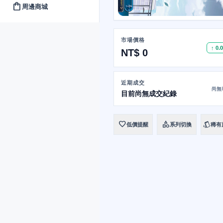
shopping_bag
周邊商城
市場價格
↑ 0.
NT$ 0
近期成交
尚無
目前尚無成交紀錄
favorite
category
style
低價提醒
系列切換
稀有