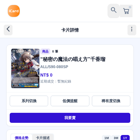
search
arrow_back_ios_new
more_vert
卡片詳情
商品
0 筆
“秘密の魔法の唱え方”千香瑠
ALL/S90-080SP
NT$ 0
近期成交：暫無紀錄
系列切換
低價提醒
稀有度切換
我要賣
價格走勢
卡片描述
1M
3M
1Y