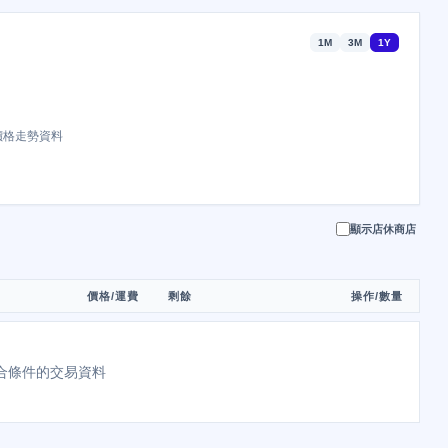
1M
3M
1Y
價格走勢資料
顯示店休商店
價格/運費
剩餘
操作/數量
合條件的交易資料