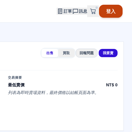
登入
訂單
訊息
出售
買取
回報問題
我要賣
交易摘要
最低賣價
NT$ 0
列表為即時賣場資料，最終價格以結帳頁面為準。
た