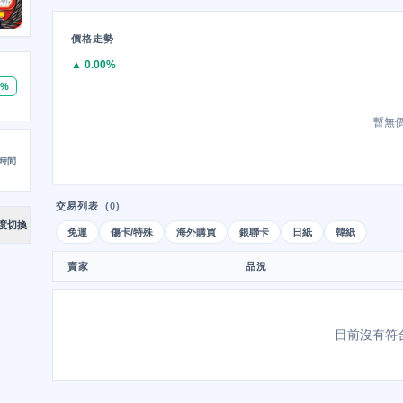
價格走勢
▲ 0.00%
0%
暫無
時間
交易列表
(0)
度切換
免運
傷卡/特殊
海外購買
銀聯卡
日紙
韓紙
賣家
品況
目前沒有符