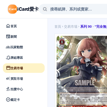
iCard愛卡
home
首頁
首頁
交易市場
系列 90
“完全無
chevron_right
chevron_right
chevron_right
newspaper
新聞
groups
玩家動態
style
牌組專區
storefront
交易市場
campaign
買取市場
gavel
拍賣中心
verified
鑑定卡