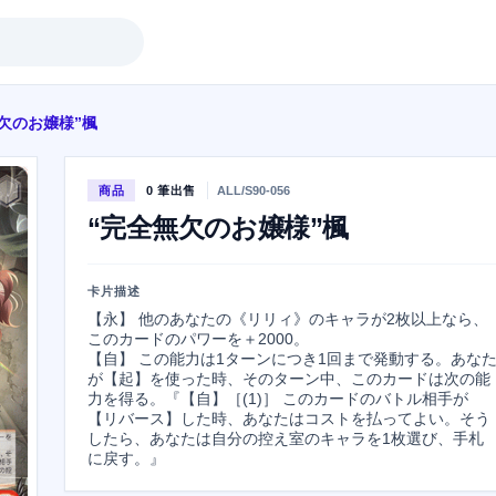
欠のお嬢様”楓
商品
0 筆出售
ALL/S90-056
“完全無欠のお嬢様”楓
卡片描述
【永】 他のあなたの《リリィ》のキャラが2枚以上なら、
このカードのパワーを＋2000。

【自】 この能力は1ターンにつき1回まで発動する。あな
が【起】を使った時、そのターン中、このカードは次の能
力を得る。『【自】［(1)］ このカードのバトル相手が
【リバース】した時、あなたはコストを払ってよい。そう
したら、あなたは自分の控え室のキャラを1枚選び、手札
に戻す。』