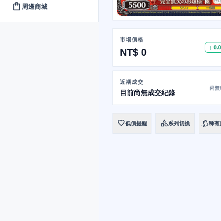
shopping_bag
周邊商城
市場價格
↑ 0.
NT$ 0
近期成交
尚無
目前尚無成交紀錄
favorite
category
style
低價提醒
系列切換
稀有