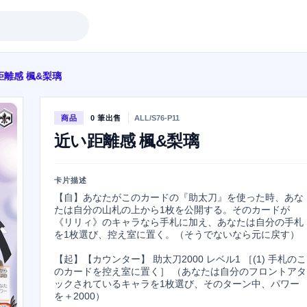
距離感 楓&梨璃
商品
0 筆出售
ALL/S76-P11
近い距離感 楓&梨璃
卡片描述
【自】あなたがこのカードの『助太刀』を使った時、あな
たは自分の山札の上から1枚を公開する。そのカードが
《リリィ》のキャラなら手札に加え、あなたは自分の手札
を1枚選び、控え室に置く。（そうでないなら元に戻す）

【起】【カウンター】 助太刀2000 レベル1 ［(1) 手札のこ
のカードを控え室に置く］ （あなたは自分のフロントアタ
ックされているキャラを1枚選び、そのターン中、パワー
を＋2000）