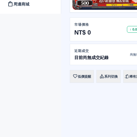
shopping_bag
周邊商城
市場價格
↑ 0.
NT$ 0
近期成交
尚無
目前尚無成交紀錄
favorite
category
style
低價提醒
系列切換
稀有