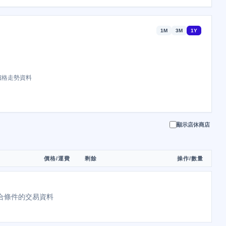
1M
3M
1Y
價格走勢資料
顯示店休商店
價格/運費
剩餘
操作/數量
合條件的交易資料