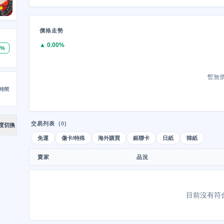
價格走勢
▲ 0.00%
0%
暫無
時間
交易列表
(0)
度切換
免運
傷卡/特殊
海外購買
銀聯卡
日紙
韓紙
賣家
品況
目前沒有符