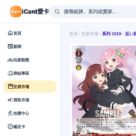
iCard愛卡
home
首頁
首頁
交易市場
系列 1015
近い
chevron_right
chevron_right
chevron_right
newspaper
新聞
groups
玩家動態
style
牌組專區
storefront
交易市場
campaign
買取市場
gavel
拍賣中心
verified
鑑定卡