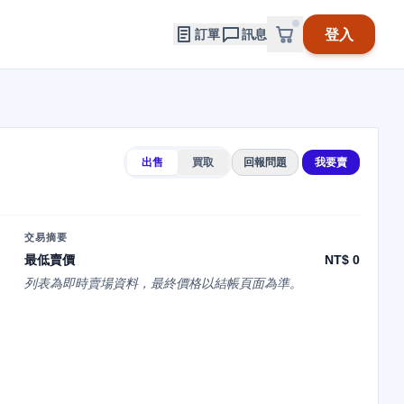
登入
訂單
訊息
出售
買取
回報問題
我要賣
交易摘要
最低賣價
NT$ 0
列表為即時賣場資料，最終價格以結帳頁面為準。