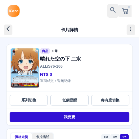
search
arrow_back_ios_new
more_vert
卡片詳情
商品
0 筆
晴れた空の下 二水
ALL/S76-106
NT$ 0
近期成交：暫無紀錄
系列切換
低價提醒
稀有度切換
我要賣
價格走勢
卡片描述
1M
3M
1Y