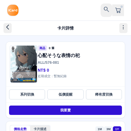
search
arrow_back_ios_new
more_vert
卡片詳情
商品
0 筆
心配そうな表情の祀
ALL/S76-081
NT$ 0
近期成交：暫無紀錄
系列切換
低價提醒
稀有度切換
我要賣
價格走勢
卡片描述
1M
3M
1Y