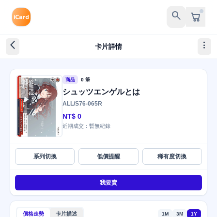
search
arrow_back_ios_new
more_vert
卡片詳情
商品
0 筆
シュッツエンゲルとは
ALL/S76-065R
NT$ 0
近期成交：暫無紀錄
系列切換
低價提醒
稀有度切換
我要賣
價格走勢
卡片描述
1M
3M
1Y