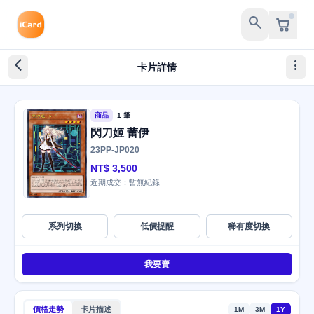
search
arrow_back_ios_new
more_vert
卡片詳情
商品
1 筆
閃刀姬 蕾伊
23PP-JP020
NT$ 3,500
近期成交：暫無紀錄
系列切換
低價提醒
稀有度切換
我要賣
價格走勢
卡片描述
1M
3M
1Y