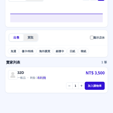
出售
買取
顯示店休
免運
傷卡/特殊
海外購買
銀聯卡
日紙
韓紙
賣家列表
1 筆
32D
NT$ 3,500
一般品 ・ 剩餘 1
0.0 (0)
remove
add
1
加入購物車