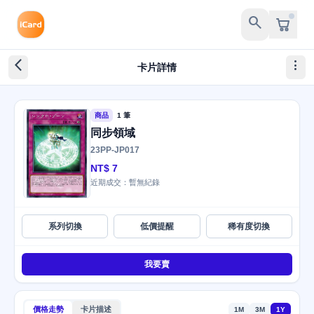
search
arrow_back_ios_new
more_vert
卡片詳情
商品
1 筆
同步領域
23PP-JP017
NT$ 7
近期成交：暫無紀錄
系列切換
低價提醒
稀有度切換
我要賣
價格走勢
卡片描述
1M
3M
1Y