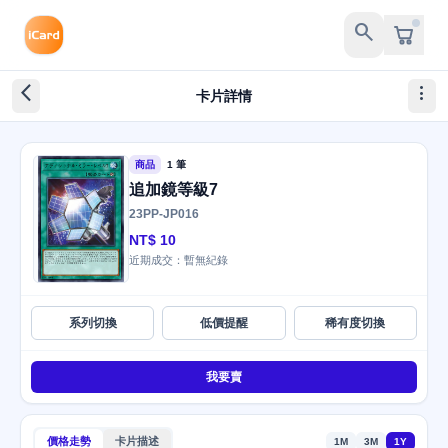
search
arrow_back_ios_new
more_vert
卡片詳情
商品
1 筆
追加鏡等級7
23PP-JP016
NT$ 10
近期成交：暫無紀錄
系列切換
低價提醒
稀有度切換
我要賣
價格走勢
卡片描述
1M
3M
1Y