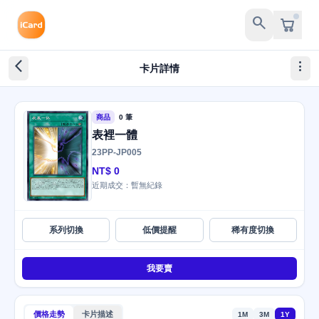
search
arrow_back_ios_new
more_vert
卡片詳情
商品
0 筆
表裡一體
23PP-JP005
NT$ 0
近期成交：暫無紀錄
系列切換
低價提醒
稀有度切換
我要賣
價格走勢
卡片描述
1M
3M
1Y