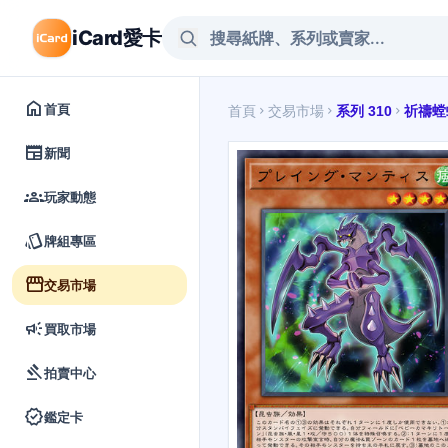
iCard愛卡
home
首頁
首頁
交易市場
系列 310
祈禱螳
chevron_right
chevron_right
chevron_right
newspaper
新聞
groups
玩家動態
style
牌組專區
storefront
交易市場
campaign
買取市場
gavel
拍賣中心
verified
鑑定卡