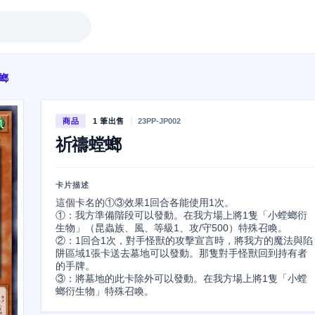
螂
商品
1 筆出售
23PP-JP002
祈禱螳螂
卡片描述
這個卡名的①③效果1回合各能使用1次。

①：我方準備階段可以發動。在我方場上將1隻「小螳螂衍
生物」（昆蟲族、風、等級1、攻/守500）特殊召喚。

②：1回合1次，對手怪獸的攻擊宣言時，將我方的魔法與陷
阱區域1張卡送去墓地可以發動。那隻對手怪獸回到持有者
的手牌。

③：將墓地的此卡除外可以發動。在我方場上將1隻「小螳
螂衍生物」特殊召喚。