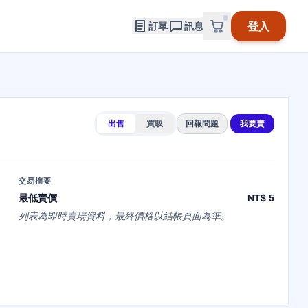
登入
訂單
訊息
出售
買取
回報問題
我要賣
交易摘要
最低賣價
NT$ 5
列表為即時賣場資料，最終價格以結帳頁面為準。