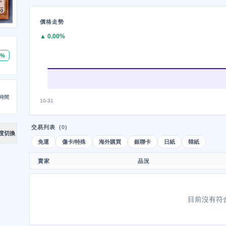
價格走勢
▲ 0.00%
0%
時間
10-31
交易列表
(0)
度切換
免運
傷卡/特殊
海外購買
銀聯卡
日紙
韓紙
賣家
品況
目前沒有符