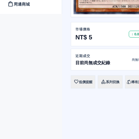
shopping_bag
周邊商城
市場價格
↑ 0.
NT$ 5
近期成交
尚無
目前尚無成交紀錄
favorite
category
style
低價提醒
系列切換
稀有