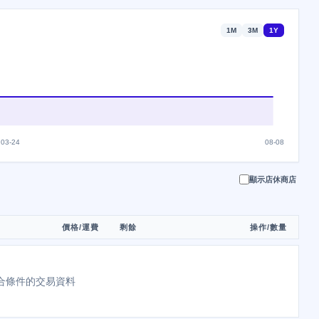
1M
3M
1Y
03-24
08-08
顯示店休商店
價格/運費
剩餘
操作/數量
合條件的交易資料