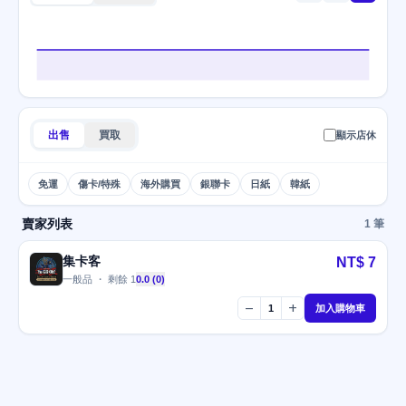
出售
買取
顯示店休
免運
傷卡/特殊
海外購買
銀聯卡
日紙
韓紙
賣家列表
1 筆
集卡客
NT$ 7
一般品 ・ 剩餘 1
0.0 (0)
remove
add
1
加入購物車