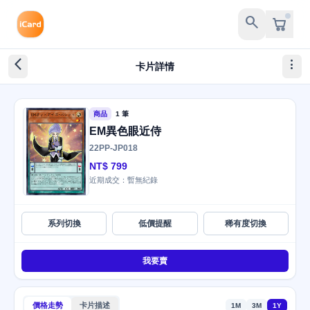
search
arrow_back_ios_new
more_vert
卡片詳情
商品
1 筆
EM異色眼近侍
22PP-JP018
NT$ 799
近期成交：暫無紀錄
系列切換
低價提醒
稀有度切換
我要賣
價格走勢
卡片描述
1M
3M
1Y