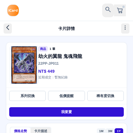
search
arrow_back_ios_new
more_vert
卡片詳情
商品
1 筆
劫火的翼龍 鬼魂飛龍
22PP-JP011
NT$ 449
近期成交：暫無紀錄
系列切換
低價提醒
稀有度切換
我要賣
價格走勢
卡片描述
1M
3M
1Y