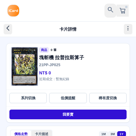
search
arrow_back_ios_new
more_vert
卡片詳情
商品
0 筆
塊斬機 拉普拉斯算子
21PP-JP025
NT$ 0
近期成交：暫無紀錄
系列切換
低價提醒
稀有度切換
我要賣
價格走勢
卡片描述
1M
3M
1Y