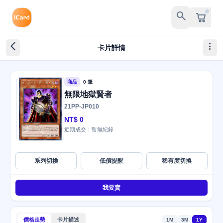
search
arrow_back_ios_new
more_vert
卡片詳情
商品
0 筆
無限地獄賢者
21PP-JP010
NT$ 0
近期成交：暫無紀錄
系列切換
低價提醒
稀有度切換
我要賣
價格走勢
卡片描述
1M
3M
1Y