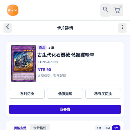
search
arrow_back_ios_new
more_vert
卡片詳情
商品
1 筆
古生代化石機械 骷髏運輸車
21PP-JP008
NT$ 90
近期成交：暫無紀錄
系列切換
低價提醒
稀有度切換
我要賣
價格走勢
卡片描述
1M
3M
1Y