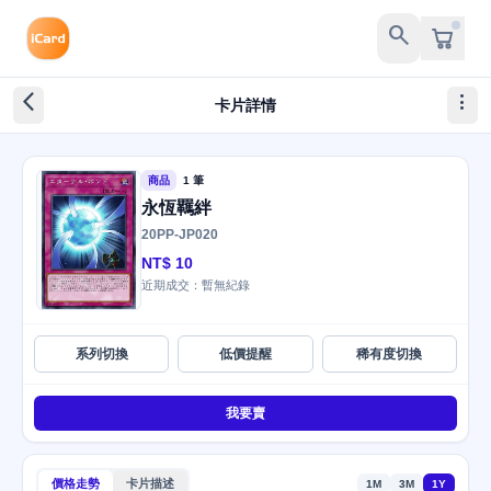
search
arrow_back_ios_new
more_vert
卡片詳情
商品
1 筆
永恆羈絆
20PP-JP020
NT$ 10
近期成交：暫無紀錄
系列切換
低價提醒
稀有度切換
我要賣
價格走勢
卡片描述
1M
3M
1Y