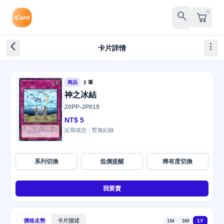
search
arrow_back_ios_new
more_vert
卡片詳情
商品
2 筆
神之冰結
20PP-JP019
NT$ 5
近期成交：暫無紀錄
系列切換
低價提醒
稀有度切換
我要賣
價格走勢
卡片描述
1M
3M
1Y