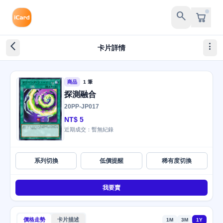
search
arrow_back_ios_new
more_vert
卡片詳情
商品
1 筆
探測融合
20PP-JP017
NT$ 5
近期成交：暫無紀錄
系列切換
低價提醒
稀有度切換
我要賣
價格走勢
卡片描述
1M
3M
1Y