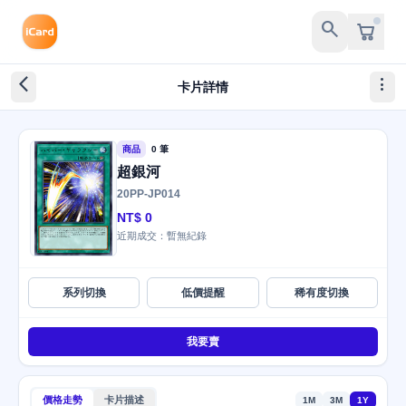
search
arrow_back_ios_new
more_vert
卡片詳情
商品
0 筆
超銀河
20PP-JP014
NT$ 0
近期成交：暫無紀錄
系列切換
低價提醒
稀有度切換
我要賣
價格走勢
卡片描述
1M
3M
1Y