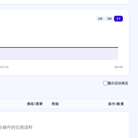
1M
3M
1Y
03-24
08-08
顯示店休商店
價格/運費
剩餘
操作/數量
合條件的交易資料