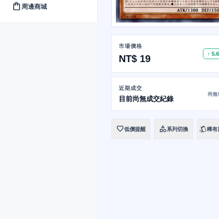
shopping_bag
周邊商城
市場價格
↑ 5.
NT$ 19
近期成交
尚無
目前尚無成交紀錄
favorite
category
style
低價提醒
系列切換
稀有