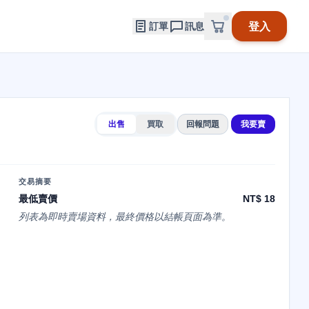
登入
訂單
訊息
出售
買取
回報問題
我要賣
交易摘要
最低賣價
NT$ 18
列表為即時賣場資料，最終價格以結帳頁面為準。