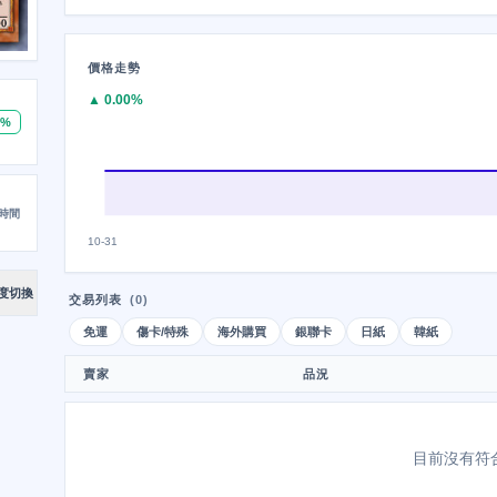
價格走勢
▲ 0.00%
6%
時間
10-31
度切換
交易列表
(0)
免運
傷卡/特殊
海外購買
銀聯卡
日紙
韓紙
賣家
品況
目前沒有符