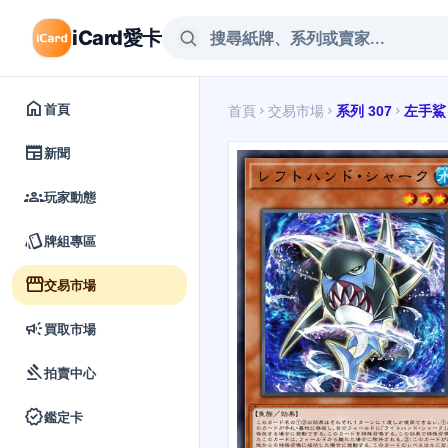
iCard愛卡
home
首頁
首頁
交易市場
系列 307
左手鯊
chevron_right
chevron_right
chevron_right
newspaper
新聞
groups
玩家動態
style
牌組專區
storefront
交易市場
campaign
買取市場
gavel
拍賣中心
verified
鑑定卡