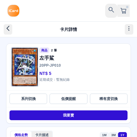
search
arrow_back_ios_new
more_vert
卡片詳情
商品
2 筆
左手鯊
20PP-JP010
NT$ 5
近期成交：暫無紀錄
系列切換
低價提醒
稀有度切換
我要賣
價格走勢
卡片描述
1M
3M
1Y