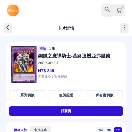
search
arrow_back_ios_new
more_vert
卡片詳情
商品
1 筆
鋼鐵之魔導騎士-基路迪機亞弗里德
20PP-JP001
NT$ 349
近期成交：暫無紀錄
系列切換
低價提醒
稀有度切換
我要賣
價格走勢
卡片描述
1M
3M
1Y