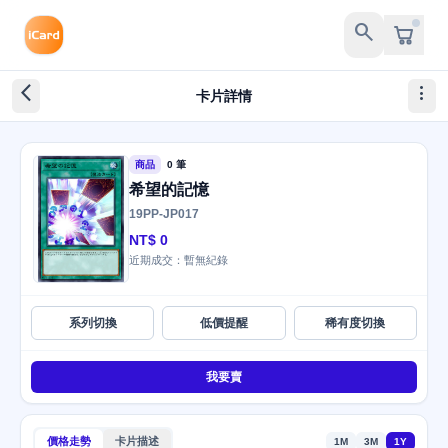
search
arrow_back_ios_new
more_vert
卡片詳情
商品
0 筆
希望的記憶
19PP-JP017
NT$ 0
近期成交：暫無紀錄
系列切換
低價提醒
稀有度切換
我要賣
價格走勢
卡片描述
1M
3M
1Y