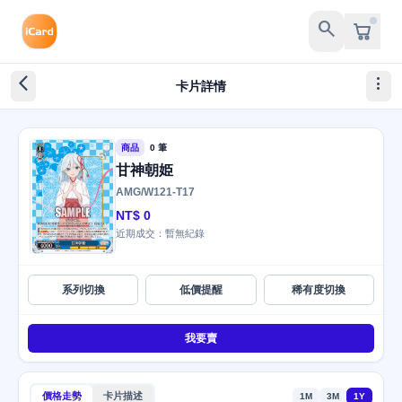
search
arrow_back_ios_new
more_vert
卡片詳情
商品
0 筆
甘神朝姫
AMG/W121-T17
NT$ 0
近期成交：暫無紀錄
系列切換
低價提醒
稀有度切換
我要賣
價格走勢
卡片描述
1M
3M
1Y