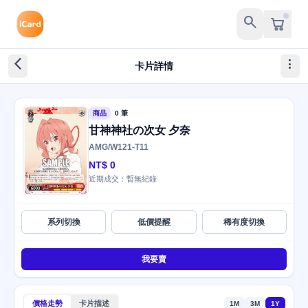
search
arrow_back_ios_new
more_vert
卡片詳情
商品
0 筆
甘神神社の次女 夕奈
AMG/W121-T11
NT$ 0
近期成交：暫無紀錄
系列切換
低價提醒
稀有度切換
我要賣
價格走勢
卡片描述
1M
3M
1Y