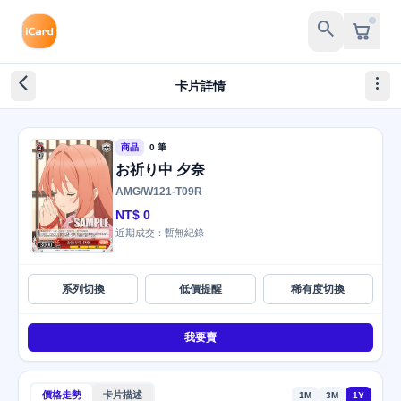
search
arrow_back_ios_new
more_vert
卡片詳情
商品
0 筆
お祈り中 夕奈
AMG/W121-T09R
NT$ 0
近期成交：暫無紀錄
系列切換
低價提醒
稀有度切換
我要賣
價格走勢
卡片描述
1M
3M
1Y