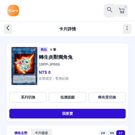
search
arrow_back_ios_new
more_vert
卡片詳情
商品
0 筆
轉生炎獸獨角兔
19PP-JP006
NT$ 0
近期成交：暫無紀錄
系列切換
低價提醒
稀有度切換
我要賣
價格走勢
卡片描述
1M
3M
1Y