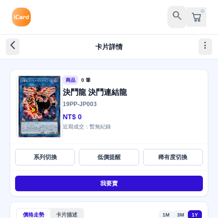
search
arrow_back_ios_new
more_vert
卡片詳情
商品
0 筆
決鬥龍 決鬥連結龍
19PP-JP003
NT$ 0
近期成交：暫無紀錄
系列切換
低價提醒
稀有度切換
我要賣
價格走勢
卡片描述
1M
3M
1Y