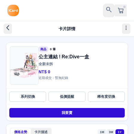
search
arrow_back_ios_new
more_vert
卡片詳情
商品
0 筆
公主連結 ! Re:Dive一盒
全新未拆
NT$ 0
近期成交：暫無紀錄
系列切換
低價提醒
稀有度切換
我要賣
價格走勢
卡片描述
1M
3M
1Y