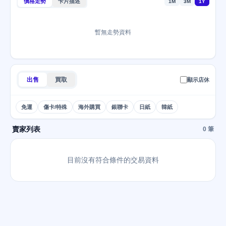
價格走勢
卡片描述
1M
3M
1Y
暫無走勢資料
出售
買取
顯示店休
免運
傷卡/特殊
海外購買
銀聯卡
日紙
韓紙
賣家列表
0 筆
目前沒有符合條件的交易資料