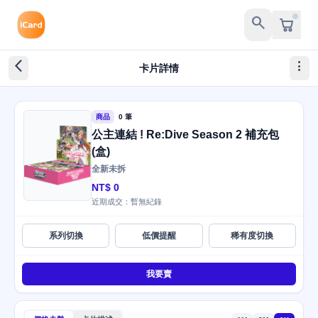
search
arrow_back_ios_new
more_vert
卡片詳情
商品
0 筆
公主連結 ! Re:Dive Season 2 補充包
(盒)
全新未拆
NT$ 0
近期成交：暫無紀錄
系列切換
低價提醒
稀有度切換
我要賣