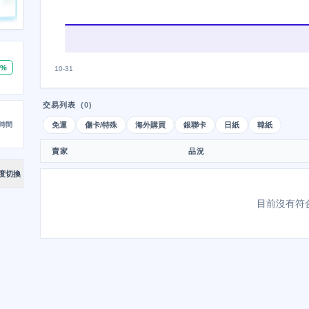
0%
10-31
交易列表
(0)
時間
免運
傷卡/特殊
海外購買
銀聯卡
日紙
韓紙
賣家
品況
度切換
目前沒有符