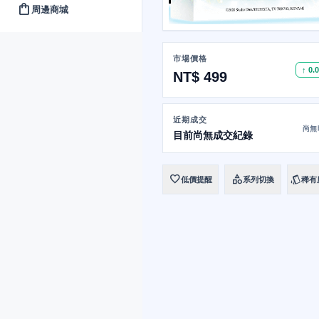
shopping_bag
周邊商城
市場價格
↑ 0.
NT$ 499
近期成交
尚無
目前尚無成交紀錄
favorite
category
style
低價提醒
系列切換
稀有