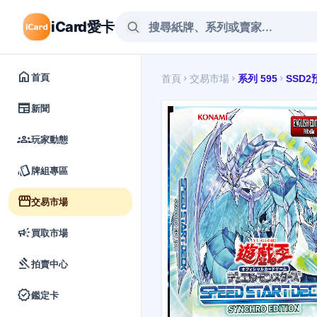
iCard愛卡
home
首頁
首頁
交易市場
系列 595
SSD2
chevron_right
chevron_right
chevron_right
newspaper
新聞
groups
玩家動態
style
牌組專區
storefront
交易市場
campaign
買取市場
gavel
拍賣中心
verified
鑑定卡