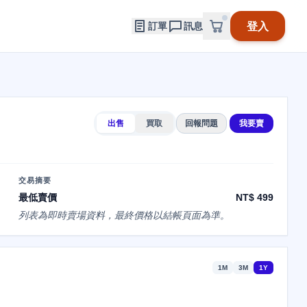
登入
訂單
訊息
出售
買取
回報問題
我要賣
交易摘要
最低賣價
NT$ 499
列表為即時賣場資料，最終價格以結帳頁面為準。
1M
3M
1Y